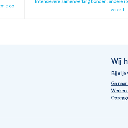
Intensievere samenwerking bonden: andere r
emie op
vereist
Wij h
Bij al 
Ga naar
Werken 
Opzegge