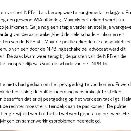
n van het NPB-lid als beroepsziekte aangemerkt te krijgen. En
melding een gewone WIA-uitkering. Maar als het erkend wordt als
 op je inkomen. Ga je nog een stapje verder en stel je je werkgev
aarding van die aansprakelijkheid de hele schade – inkomen en
isten van de NPB uit. Maar de politie erkende die aansprakelijkh
t behulp van een door de NPB ingeschakelde advocaat werd dit
n. De zaak kwam weer terug bij de juristen van de NPB en die
tie aansprakelijk was voor de schade van het NPB-lid.
olitie niets had gedaan om het pestgedrag te voorkomen. Er werd
k de beslissing de politie inderdaad aansprakelijk te stellen.
 beseffen dat er bij pestgedrag op het werk een taak ligt. Hel
t de rechter moest er uiteindelijk aan te pas komen. De politie
t er getwijfeld werd of het lid wel werd gepest op het werk. Het
wrijvingen en samenwerkingsproblemen neergelegd.