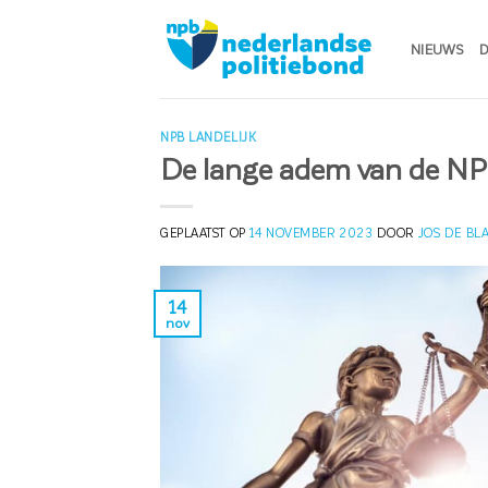
Ga
naar
NIEUWS
D
inhoud
NPB LANDELIJK
De lange adem van de N
GEPLAATST OP
14 NOVEMBER 2023
DOOR
JOS DE BL
14
nov