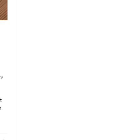
as
t
n