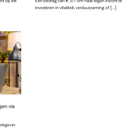
rs op elk
Een bedrag van € 377 om naar eigen inzicht te
investeren in vitaliteit, verduurzaming of [...]
gen via
erkgever