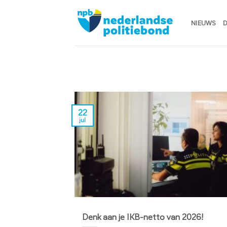
Ga
naar
NIEUWS
D
inhoud
22
jul
Denk aan je IKB-netto van 2026!