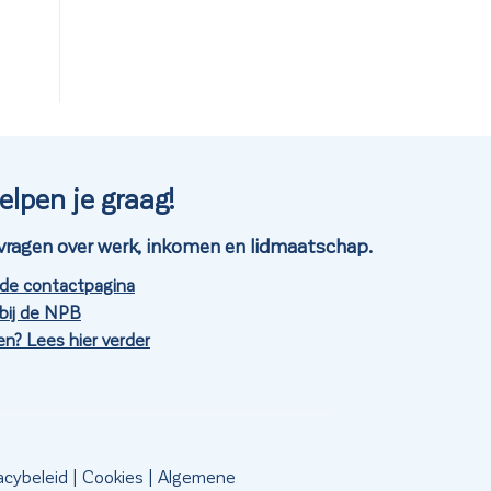
elpen je graag!
je vragen over werk, inkomen en lidmaatschap.
 de contactpagina
bij de NPB
n? Lees hier verder
acybeleid
|
Cookies
|
Algemene