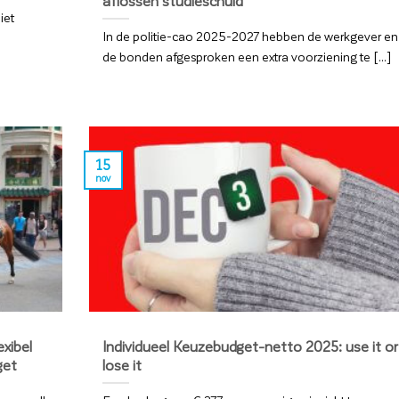
aflossen studieschuld
iet
In de politie-cao 2025-2027 hebben de werkgever en
de bonden afgesproken een extra voorziening te [...]
15
nov
exibel
Individueel Keuzebudget-netto 2025: use it or
get
lose it