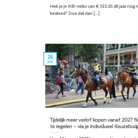
Heb je je IKB-netto van € 515,91 dit jaar nog n
besteed? Doe dat dan [...]
26
jun
Tijdelijk meer verlof kopen vanaf 2027 fl
te regelen – via je Individueel Keuzebud