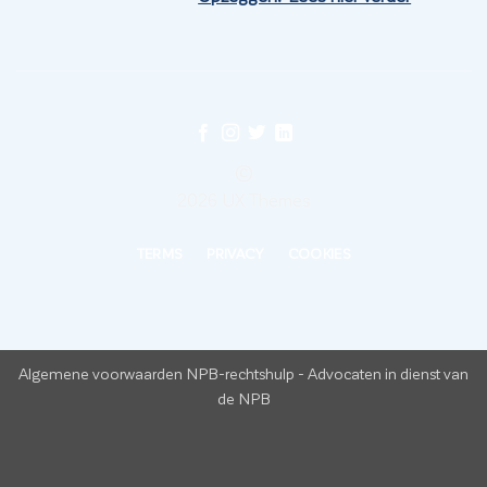
©
2026 UX Themes
TERMS
PRIVACY
COOKIES
Algemene voorwaarden NPB-rechtshulp
-
Advocaten in dienst van
de NPB