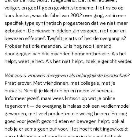
veiliger, en geeft geen gewichtstoename. Het risico op
borstkanker, waar de fabel van 2002 over ging, zat in een
specifiek type synthetisch progesteron dat we niet meer
gebruiken. De nieuwe middelen zijn vergoed, niet duur en
bewezen effectief. Twijfelt je arts of het de overgang is?
Probeer het drie maanden. Er is nog nooit iemand
doodgegaan aan drie maanden hormoontherapie. Als het
helpt, weet je het. Als het niet helpt, zoek je gericht verder.
Wat zou u vrouwen meegeven als belangrijkste boodschap?
Praat erover. Met vriendinnen, met collega’s, met je
huisarts. Schrijf je klachten op en neem ze serieus.
Informeer jezelf, maar wees kritisch op wat je online
tegenkomt — de overgang is helaas ook een verdienmodel
geworden, met veel producten die weinig helpen. En zorg
goed voor jezelf: gezond eten en bewegen helpt, ook al
heb je er soms geen puf voor. Het hoeft niet ingewikkeld:
een stuk lopen met boodschappen in de hand telt ook.