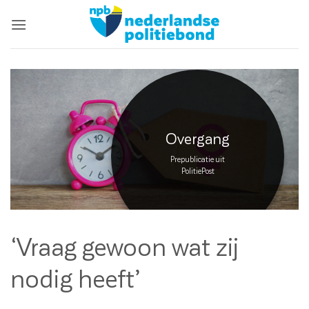
Ga
naar
inhoud
Overgang
Prepublicatie uit
PolitiePost
‘Vraag gewoon
wat zij
nodig heeft’