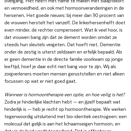
overgang. Het heeft met name te maken met slaaptekort
en vermoeidheid, en ook met hormoonveranderingen in de
hersenen. Het goede nieuws: bij meer dan 90 procent van
de vrouwen herstelt het vanzelf. De linkerhersenhelft doet
even minder, de rechter compenseert. Wat ik veel hoor, is
dat vrouwen bang zijn dat ze dement worden omdat ze
steeds hun sleutels vergeten. Dat hoeft niet. Dementie
onder de zestig is uiterst zeldzaam en erfelijk bepaald. Als
er geen dementie in de directe familie voorkwam op jonge
leeftijd, hoef je daar echt niet bang voor te zijn. Wij als
zorgverleners moeten mensen geruststellen en niet alleen
focussen op wat er niet goed gaat.
Wanneer is hormoontherapie een optie, en hoe veilig is het?
Zodra je hinderlijke klachten hebt — en jijzelf bepaalt wat
hinderlijk is — heb je recht op hormoontherapie. We werken
tegenwoordig uitsluitend met bio-identiek oestrogeen: een
molecuul dat gelijk is aan het lichaamseigen hormoon, en
dat via de huid wordt toegediend. Dat is effectiever,