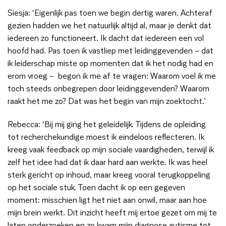
Siesja: ‘Eigenlijk pas toen we begin dertig waren. Achteraf
gezien hadden we het natuurlijk altijd al, maar je denkt dat
iedereen zo functioneert. Ik dacht dat iedereen een vol
hoofd had. Pas toen ik vastliep met leidinggevenden – dat
ik leiderschap miste op momenten dat ik het nodig had en
erom vroeg – begon ik me af te vragen: Waarom voel ik me
toch steeds onbegrepen door leidinggevenden? Waarom
raakt het me zo? Dat was het begin van mijn zoektocht.’
Rebecca: ‘Bij mij ging het geleidelijk. Tijdens de opleiding
tot recherchekundige moest ik eindeloos reflecteren. Ik
kreeg vaak feedback op mijn sociale vaardigheden, terwijl ik
zelf het idee had dat ik daar hard aan werkte. Ik was heel
sterk gericht op inhoud, maar kreeg vooral terugkoppeling
op het sociale stuk. Toen dacht ik op een gegeven
moment: misschien ligt het niet aan onwil, maar aan hoe
mijn brein werkt. Dit inzicht heeft mij ertoe gezet om mij te
laten onderzoeken en zo kwam mijn diagnose autisme tot