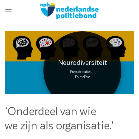
Ga
naar
inhoud
Neurodiversiteit
Prepublicatie uit
PolitiePost
‘Onderdeel van wie
we zijn als organisatie.’