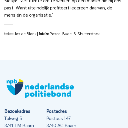
Siesja: ‘Met ruimte om te werken op een manier die bij ons
past. Want uiteindelijk profiteert iedereen daarvan, de
mens én de organisatie.’
tekst:
Jos de Blank |
foto’s:
Pascal Budel & Shutterstock
Bezoekadres
Postadres
Tolweg 5
Postbus 147
3741 LM Baarn
3740 AC Baarn