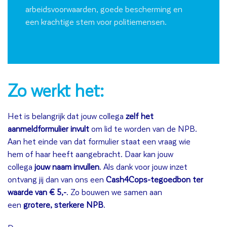
arbeidsvoorwaarden, goede bescherming en
een krachtige stem voor politiemensen.
Zo werkt het:
Het is belangrijk dat jouw collega
zelf het
aanmeldformulier invult
om
lid
te worden van de NPB.
Aan het einde van dat formulier staat een vraag wie
hem of haar heeft aangebracht. Daar kan jouw
collega
jouw naam invullen
. Als dank voor jouw inzet
ontvang jij dan van ons een
Cash4Cops-tegoedbon ter
waarde van € 5,-
. Zo bouwen we samen aan
een
grotere, sterkere NPB
.