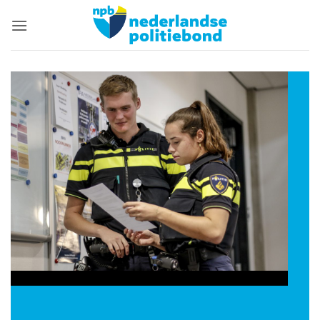
Ga
naar
inhoud