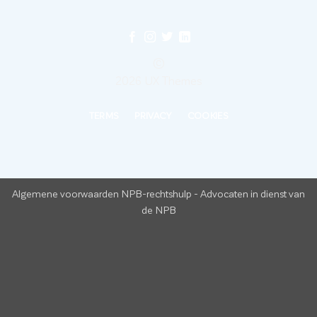
©
2026 UX Themes
TERMS
PRIVACY
COOKIES
Algemene voorwaarden NPB-rechtshulp
-
Advocaten in dienst van
de NPB